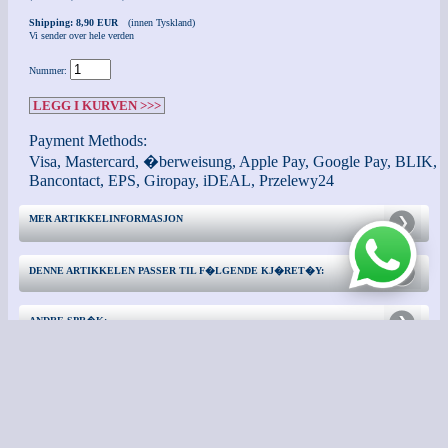
Shipping: 8,90 EUR
(innen Tyskland)
Vi sender over hele verden
Nummer:
LEGG I KURVEN >>>
Payment Methods:
Visa, Mastercard, �berweisung, Apple Pay, Google Pay, BLIK,
Bancontact, EPS, Giropay, iDEAL, Przelewy24
MER ARTIKKELINFORMASJON
DENNE ARTIKKELEN PASSER TIL F�LGENDE KJ�RET�Y:
ANDRE SPR�K:
TA KONTAKT MED
TILLEGGSINFORMASJON: