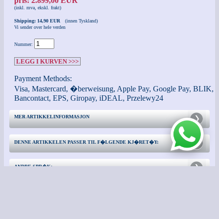
pris: 2.899,00 EUR
(inkl. mva, ekskl. frakt)
Shipping: 14,90 EUR
(innen Tyskland)
Vi sender over hele verden
Nummer:
LEGG I KURVEN >>>
Payment Methods:
Visa, Mastercard, �berweisung, Apple Pay, Google Pay, BLIK,
Bancontact, EPS, Giropay, iDEAL, Przelewy24
MER ARTIKKELINFORMASJON
DENNE ARTIKKELEN PASSER TIL F�LGENDE KJ�RET�Y:
ANDRE SPR�K:
TA KONTAKT MED
TILLEGGSINFORMASJON: